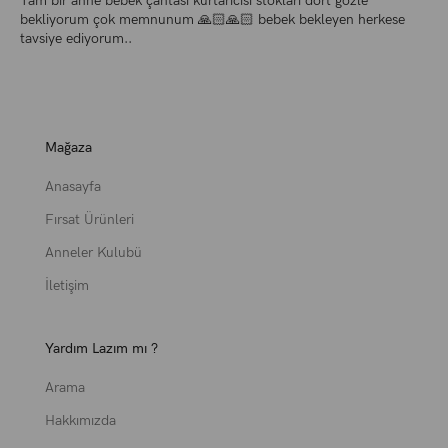
Tam bir anne bebek çantası kurtarıcısı stokları dört gözle
bekliyorum çok memnunum 🙏🏻🙏🏻 bebek bekleyen herkese
tavsiye ediyorum..
Mağaza
Anasayfa
Fırsat Ürünleri
Anneler Kulubü
İletişim
Yardım Lazım mı ?
Arama
Hakkımızda