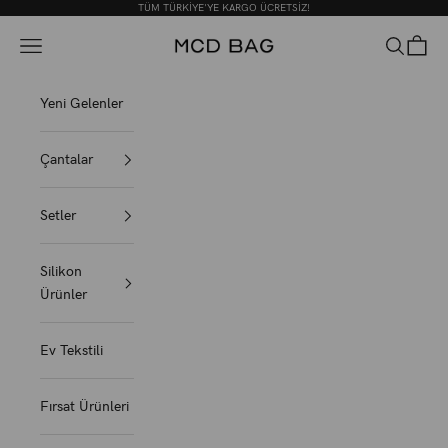
İçeriğe geç
TÜM TÜRKİYE'YE KARGO ÜCRETSİZ!
MCD BAG
Menü
Ara
Sepet
Yeni Gelenler
Çantalar
Setler
Silikon
Ürünler
Ev Tekstili
Fırsat Ürünleri