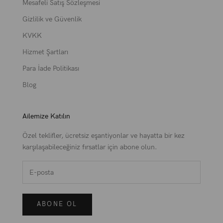
Mesafeli Satış Sözleşmesi
Gizlilik ve Güvenlik
KVKK
Hizmet Şartları
Para İade Politikası
Blog
Ailemize Katılın
Özel teklifler, ücretsiz eşantiyonlar ve hayatta bir kez
karşılaşabileceğiniz fırsatlar için abone olun.
ABONE OL