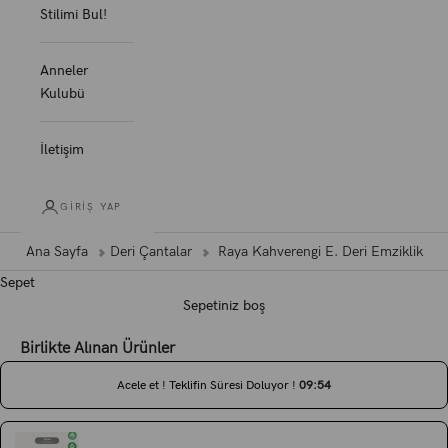
Stilimi Bul!
Anneler
Kulubü
İletişim
GIRIŞ YAP
Ana Sayfa
Deri Çantalar
Raya Kahverengi E. Deri Emziklik
Sepet
Sepetiniz boş
Birlikte Alınan Ürünler
Acele et ! Teklifin Süresi Doluyor !
0
9
:
5
3
Use the Previous and Next buttons to navigate through product recommen