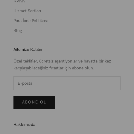
KVKK
Hizmet Şartları
Para İade Politikası
Blog
Ailemize Katılın
Özel teklifler, ücretsiz eşantiyonlar ve hayatta bir kez
karşılaşabileceğiniz fırsatlar için abone olun.
ABONE OL
Hakkımızda