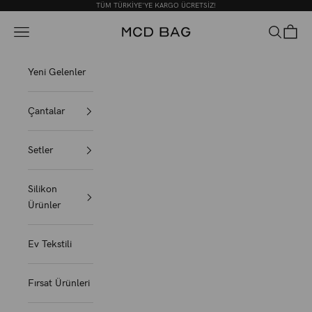
İçeriğe geç
TÜM TÜRKİYE'YE KARGO ÜCRETSİZ!
MCD BAG
Menü
Ara
Sepet
Yeni Gelenler
Çantalar
Setler
Silikon
Ürünler
Ev Tekstili
Fırsat Ürünleri