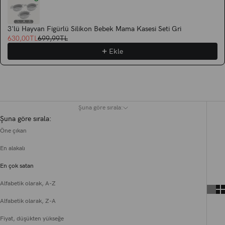
3'lü Hayvan Figürlü Silikon Bebek Mama Kasesi Seti Gri
630,00TL
699,99TL
Ekle
Siyah Koleksiyonu
Şuna göre sırala:
Şuna göre sırala:
Öne çıkan
En alakalı
En çok satan
Alfabetik olarak, A-Z
Alfabetik olarak, Z-A
Fiyat, düşükten yükseğe