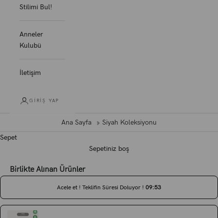
Stilimi Bul!
Anneler
Kulubü
İletişim
GIRIŞ YAP
Ana Sayfa
Siyah Koleksiyonu
Sepet
Sepetiniz boş
Birlikte Alınan Ürünler
Acele et ! Teklifin Süresi Doluyor !
0
9
:
5
3
Use the Previous and Next buttons to navigate through product recommen