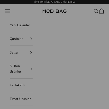
İçeriğe geç
TÜM TÜRKİYE'YE KARGO ÜCRETSİZ!
MCD BAG
Menü
Ara
Sepet
Yeni Gelenler
Çantalar
Setler
Silikon
Ürünler
Ev Tekstili
Fırsat Ürünleri