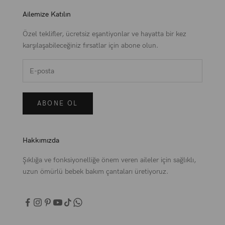
aynı zamanda size de konforlu bir kullanım sağlar.
Ailemize Katılın
Bu çantalar, bebeklerin tüm bakım ihtiyaçlarını karşılamak üzere
tasarlanmıştır. Bez, mama, yedek kıyafetler, ıslak mendil, oyuncaklar ve daha
Özel teklifler, ücretsiz eşantiyonlar ve hayatta bir kez
birçok ürün kolayca taşınabilir. Çantanın içinde bulunan bölmeler, her bir
karşılaşabileceğiniz fırsatlar için abone olun.
eşyanın yerli yerinde olmasını sağlar ve böylece aradığınız her şey hızlıca
bulunabilir. Ayrıca, Mcd Bag'in
anne bebek bakım çantası
modellerinde
genellikle su geçirmez astarlar, termal bölmeler ve özel taşıma kolları gibi
özellikler de bulunur. Bu çantalar, pratik kullanımının yanı sıra şıklığından da
ödün vermez, böylece her an her yerde rahatça kullanabilirsiniz.
ABONE OL
Termal Anne Bebek Çantası ile Güvende Hisset!
Bebeklerin bakımında önemli bir yer tutan sıcaklık düzeni, beslenme
zamanlarında devreye girer.
Anne bebek bakım çantası
alırken, beslenme için
Hakkımızda
sıcaklık koruması sağlayan modellerin tercih edilmesi oldukça önemlidir.
Şıklığa ve fonksiyonelliğe önem veren aileler için sağlıklı,
Termal anne bebek çantası
, bu ihtiyacı karşılamak için mükemmel bir
uzun ömürlü bebek bakım çantaları üretiyoruz.
seçenek sunar. Mcd Bag'in termal anne bebek çantası, bebeğinizin
mamalarını ve içeceklerini uzun süre sıcak tutmak için özel olarak
tasarlanmıştır. Bu özellik, özellikle dışarıda vakit geçirirken veya
seyahatteyken oldukça pratik olur.
Termal bölmeler, içeceklerinizi veya mamalarınızı doğru sıcaklıkta tutarak