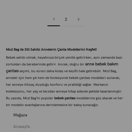
(0.0)
(0.0)
2
1
Mcd Bag ile Stil Sahibi Annelerin Çanta Modellerini Keşfet!
Bebek sahibi olmak, hayatınıza birçok yenilik getirirken, aynı zamanda bazı
anne bebek bakım
zorlukları da beraberinde getirir. Ancak, doğru bir
çantası
seçimi, bu süreci daha kolay ve keyifli hale getirebilir. Mcd Bag,
anneler için hem şık hem de fonksiyonel bebek çantası modelleri sunarak,
her anneye ihtiyaç duyduğu konforu ve pratikliği sağlar. Markanın
koleksiyonu, her yaş ve tarzdan anneye hitap edecek şekilde tasarlanmıştır.
Bu yazıda, Mcd Bag’in popüler
bebek çantası
modellerine göz atacak ve her
bir modelin avantajlarına derinlemesine bir bakış sunacağız.
Deri Bebek Çantası Modelleri ile Hem Şık Hem Dayanıklı
Mağaza
Bebek çantası modelleri
seçimi, her anne için önemli bir karardır. Hem estetik
Anasayfa
hem de işlevsel açıdan doğru bir tercih yapmak, günlük hayatta büyük farklar