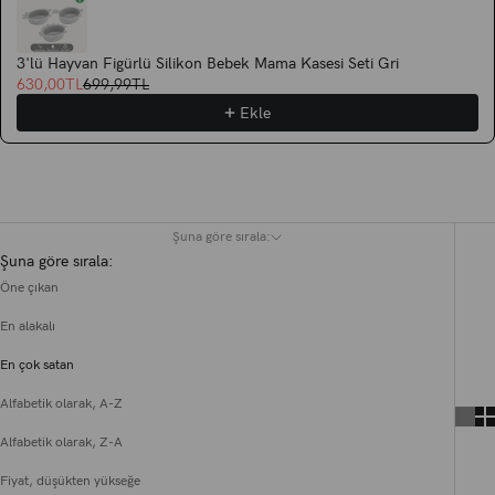
3'lü Hayvan Figürlü Silikon Bebek Mama Kasesi Seti Gri
630,00TL
699,99TL
Ekle
Tüm Ürünler
Şuna göre sırala:
Şuna göre sırala:
Öne çıkan
En alakalı
En çok satan
Alfabetik olarak, A-Z
Alfabetik olarak, Z-A
Fiyat, düşükten yükseğe