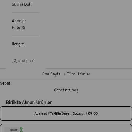
Stilimi Bul!
Anneler
Kulubü
İletişim
GIRIŞ YAP
Ana Sayfa
Tüm Ürünler
Sepet
Sepetiniz boş
Birlikte Alınan Ürünler
Acele et ! Teklifin Süresi Doluyor !
0
9
:
4
9
Use the Previous and Next buttons to navigate through product recommen