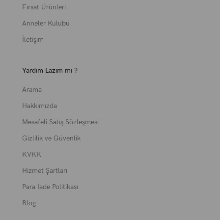
yaratabilir.
Deri bebek çantası
, dayanıklılığı ve şıklığıyla ön plana çıkar. Mcd
Fırsat Ürünleri
Bag'in
deri bebek çantası
modelleri, anne bebek bakım çantası denince akla
Anneler Kulubü
gelen ilk seçeneklerden biridir. Deri malzeme, sadece uzun ömürlü olmakla
İletişim
kalmaz, aynı zamanda zarif bir görünüm sunar. Bu tarz bir çanta, annelerin
hem şıklığından ödün vermeden hem de pratiklikten taviz vermeden günlük
yaşamlarını sürdürebilmelerini sağlar.
Yardım Lazım mı ?
Deri bebek çantası
, hem suya dayanıklı hem de kolayca temizlenebilir
özelliklere sahiptir. Bu çantaların iç kısmında geniş bölmeler bulunur, böylece
Arama
bebek için gerekli olan her şey düzenli bir şekilde yerleştirilebilir. Aynı
Hakkımızda
zamanda, çeşitli deri seçenekleri ve renkleri sayesinde, her tarza uygun
modeller bulunabilir. Özellikle iş veya özel davetler gibi şık etkinliklerde bile
Mesafeli Satış Sözleşmesi
Deri bebek çantası
rahatlıkla kullanılabilir.
, sadece dayanıklı yapısıyla
Gizlilik ve Güvenlik
değil, aynı zamanda estetik görüntüsüyle de annelerin gözdesi olmaktadır.
KVKK
Anne Bebek Bakım Çantası ile Her Duruma Uygun Konfor
Anne bebek bakım çantası, günümüz annelerinin en önemli ihtiyaçlarından
Hizmet Şartları
biridir. Bebekle her gün dışarıda geçirilen zaman, birçok farklı ihtiyacı
Para İade Politikası
beraberinde getirir. Mcd Bag, bu ihtiyaca hitap eden
anne bebek bakım
Blog
çantası
modelleriyle, hem konfor hem de işlevsellik sunar. Anne bebek bakım
çantası, geniş iç hacmi sayesinde bebeğinizin tüm eşyalarını taşıyabilirken,