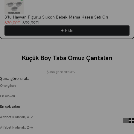
3'lü Hayvan Figürlü Silikon Bebek Mama Kasesi Seti Gri
630,00TL
699,99TL
Ekle
Küçük Boy Taba Omuz Çantaları
Şuna göre sırala:
Şuna göre sırala:
Öne çıkan
En alakalı
En çok satan
Alfabetik olarak, A-Z
Alfabetik olarak, Z-A