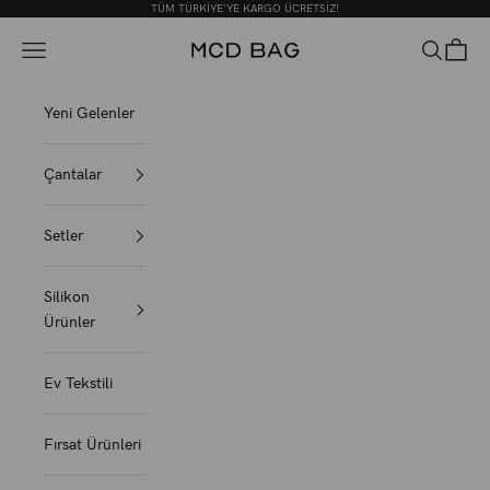
İçeriğe geç
TÜM TÜRKİYE'YE KARGO ÜCRETSİZ!
MCD BAG
Menü
Ara
Sepet
Yeni Gelenler
Çantalar
Setler
Silikon
Ürünler
Ev Tekstili
Fırsat Ürünleri