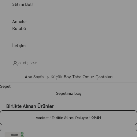
Stilimi Bul!
Anneler
Kulubü
İletişim
GIRIŞ YAP
Ana Sayfa
Küçük Boy Taba Omuz Çantaları
Sepet
Sepetiniz boş
Birlikte Alınan Ürünler
Acele et ! Teklifin Süresi Doluyor !
0
9
:
5
4
Use the Previous and Next buttons to navigate through product recommen